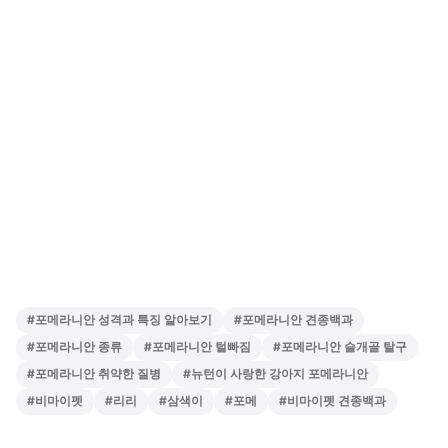
#
포메라니안 성격과 특징 알아보기
#
포메라니안 견종백과
#
포메라니안 종류
#
포메라니안 털빠짐
#
포메라니안 슬개골 탈구
#
포메라니안 취약한 질병
#
뉴턴이 사랑한 강아지 포메라니안
#
비마이펫
#
리리
#
삼색이
#
포메
#
비마이펫 견종백과