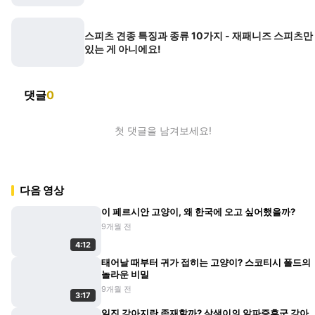
스피츠 견종 특징과 종류 10가지 - 재패니즈 스피츠만
있는 게 아니에요!
댓글
0
첫 댓글을 남겨보세요!
다음 영상
이 페르시안 고양이, 왜 한국에 오고 싶어했을까?
9개월 전
4:12
태어날 때부터 귀가 접히는 고양이? 스코티시 폴드의
놀라운 비밀
9개월 전
3:17
일진 강아지란 존재할까? 삼색이의 알파증후군 강아