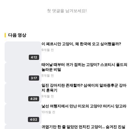
첫 댓글을 남겨보세요!
다음 영상
이 페르시안 고양이, 왜 한국에 오고 싶어했을까?
9개월 전
4:12
태어날 때부터 귀가 접히는 고양이? 스코티시 폴드의
놀라운 비밀
9개월 전
3:17
일진 강아지란 존재할까? 삼색이의 알파증후군 강아
지 훈육기
9개월 전
4:29
낯선 여행지에서 만난 미모의 고양이! 터키시 앙고라
10개월 전
4:02
귀엽기만 한 줄 알았던 먼치킨 고양이… 숨겨진 진실