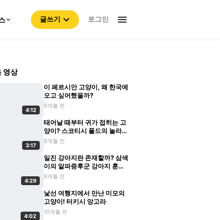
로그인
스
글쓰기
 영상
이 페르시안 고양이, 왜 한국에
오고 싶어했을까?
9개월 전
4:12
태어날 때부터 귀가 접히는 고
양이? 스코티시 폴드의 놀라운
비밀
9개월 전
3:17
일진 강아지란 존재할까? 삼색
이의 알파증후군 강아지 훈육
기
9개월 전
4:29
낯선 여행지에서 만난 미모의
고양이! 터키시 앙고라
10개월 전
4:02