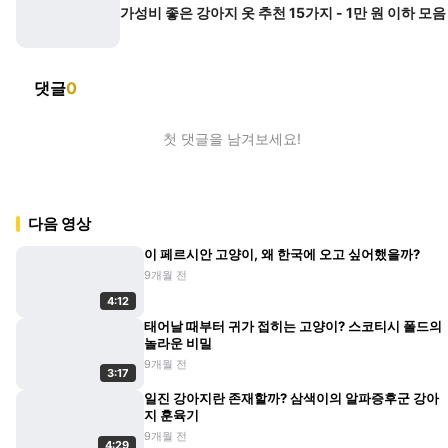
가성비 좋은 강아지 옷 추천 15가지 - 1만 원 이하 모음
댓글
0
첫 댓글을 남겨보세요!
다음 영상
이 페르시안 고양이, 왜 한국에 오고 싶어했을까?
9개월 전
4:12
태어날 때부터 귀가 접히는 고양이? 스코티시 폴드의
놀라운 비밀
9개월 전
3:17
일진 강아지란 존재할까? 삼색이의 알파증후군 강아
지 훈육기
9개월 전
4:29