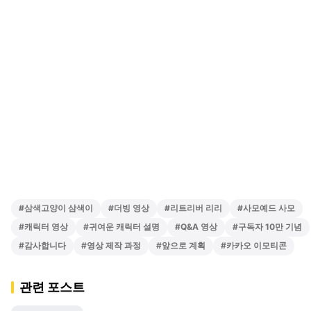
#
삼색고양이 삼색이
#
더빙 영상
#
리트리버 리리
#
사모예드 사모
#
캐릭터 영상
#
귀여운 캐릭터 설명
#
Q&A 영상
#
구독자 10만 기념
#
감사합니다
#
영상 제작 과정
#
앞으로 계획
#
카카오 이모티콘
관련 포스트