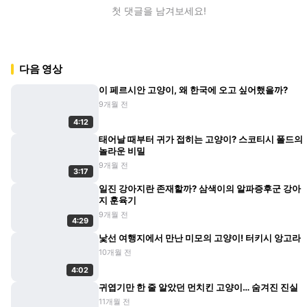
첫 댓글을 남겨보세요!
다음 영상
이 페르시안 고양이, 왜 한국에 오고 싶어했을까?
9개월 전
4:12
태어날 때부터 귀가 접히는 고양이? 스코티시 폴드의
놀라운 비밀
9개월 전
3:17
일진 강아지란 존재할까? 삼색이의 알파증후군 강아
지 훈육기
9개월 전
4:29
낯선 여행지에서 만난 미모의 고양이! 터키시 앙고라
10개월 전
4:02
귀엽기만 한 줄 알았던 먼치킨 고양이… 숨겨진 진실
11개월 전