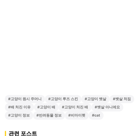
#
고양이 원시 주머니
#
고양이 루즈 스킨
#
고양이 뱃살
#
뱃살 처짐
#
배 처진 이유
#
고양이 배
#
고양이 처진 배
#
뱃살 아니에요
#
고양이 정보
#
반려동물 정보
#
비마이펫
#
cat
관련 포스트