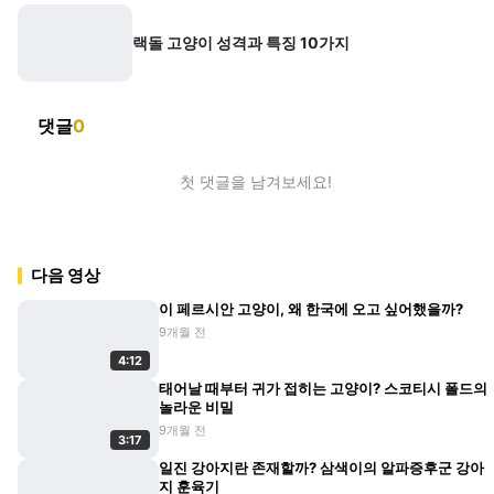
랙돌 고양이 성격과 특징 10가지
댓글
0
첫 댓글을 남겨보세요!
다음 영상
이 페르시안 고양이, 왜 한국에 오고 싶어했을까?
9개월 전
4:12
태어날 때부터 귀가 접히는 고양이? 스코티시 폴드의
놀라운 비밀
9개월 전
3:17
일진 강아지란 존재할까? 삼색이의 알파증후군 강아
지 훈육기