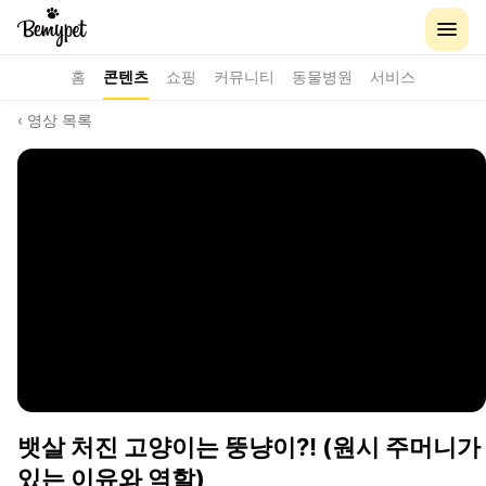
홈
콘텐츠
쇼핑
커뮤니티
동물병원
서비스
‹ 영상 목록
뱃살 처진 고양이는 뚱냥이?! (원시 주머니가
있는 이유와 역할)