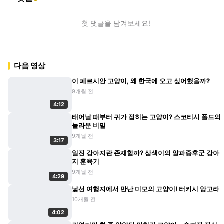
첫 댓글을 남겨보세요!
다음 영상
이 페르시안 고양이, 왜 한국에 오고 싶어했을까?
9개월 전
4:12
태어날 때부터 귀가 접히는 고양이? 스코티시 폴드의
놀라운 비밀
9개월 전
3:17
일진 강아지란 존재할까? 삼색이의 알파증후군 강아
지 훈육기
9개월 전
4:29
낯선 여행지에서 만난 미모의 고양이! 터키시 앙고라
10개월 전
4:02