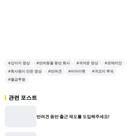
#
강아지 영상
#
반려동물 동반 회사
#
귀여운 영상
#
포메리안
#
회사원이 만든 영상
#
반려견
#
비마이펫
#
귀요미 루피
#
월급루팡
관련 포스트
반려견 동반 출근 제도를 도입해주세요!