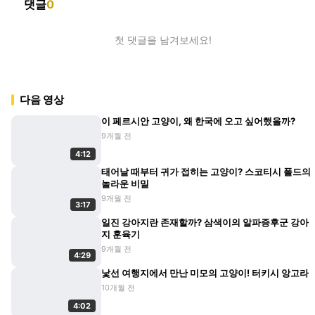
댓글
0
첫 댓글을 남겨보세요!
다음 영상
이 페르시안 고양이, 왜 한국에 오고 싶어했을까?
9개월 전
4:12
태어날 때부터 귀가 접히는 고양이? 스코티시 폴드의
놀라운 비밀
9개월 전
3:17
일진 강아지란 존재할까? 삼색이의 알파증후군 강아
지 훈육기
9개월 전
4:29
낯선 여행지에서 만난 미모의 고양이! 터키시 앙고라
10개월 전
4:02