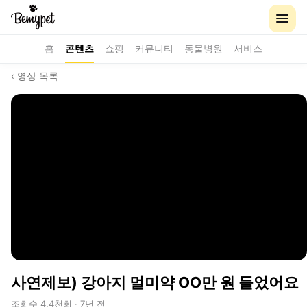
홈
콘텐츠
쇼핑
커뮤니티
동물병원
서비스
‹ 영상 목록
사연제보) 강아지 멀미약 OO만 원 들었어요
조회수 4.4천회 · 7년 전