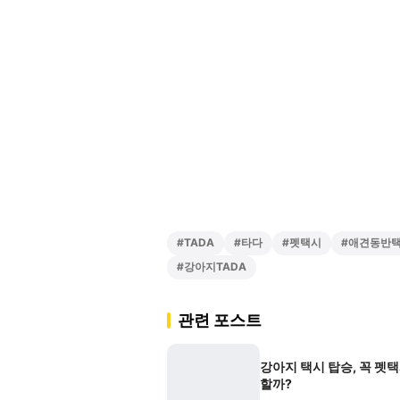
#
TADA
#
타다
#
펫택시
#
애견동반
#
강아지TADA
관련 포스트
강아지 택시 탑승, 꼭 펫
할까?