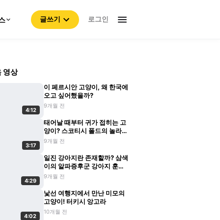
로그인
스
글쓰기
 영상
이 페르시안 고양이, 왜 한국에
오고 싶어했을까?
9개월 전
4:12
태어날 때부터 귀가 접히는 고
양이? 스코티시 폴드의 놀라운
비밀
9개월 전
3:17
일진 강아지란 존재할까? 삼색
이의 알파증후군 강아지 훈육
기
9개월 전
4:29
낯선 여행지에서 만난 미모의
고양이! 터키시 앙고라
10개월 전
4:02