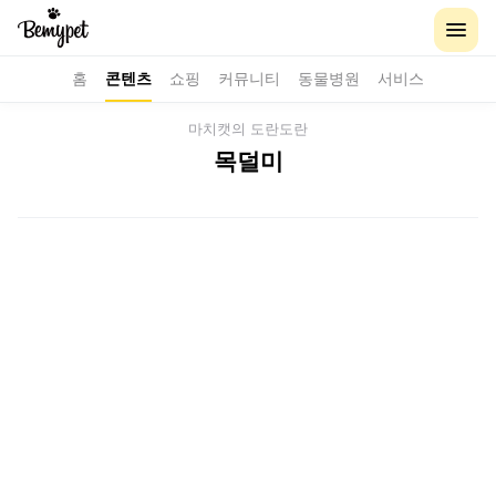
홈
콘텐츠
쇼핑
커뮤니티
동물병원
서비스
마치캣의 도란도란
목덜미