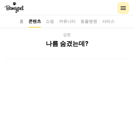
홈
콘텐츠
쇼핑
커뮤니티
동물병원
서비스
깜툰
나름 숨겼는데?