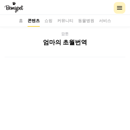
홈
콘텐츠
쇼핑
커뮤니티
동물병원
서비스
깜툰
엄마의 초월번역