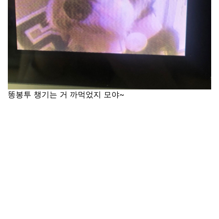
똥봉투 챙기는 거 까먹었지 모야~