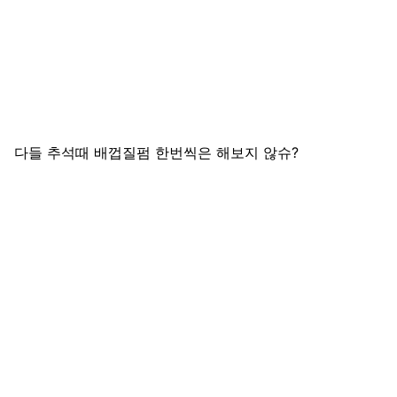
다들 추석때 배껍질펌 한번씩은 해보지 않슈?