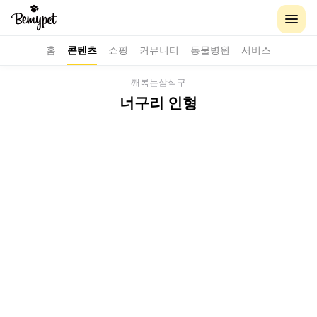
홈
콘텐츠
쇼핑
커뮤니티
동물병원
서비스
깨볶는삼식구
너구리 인형