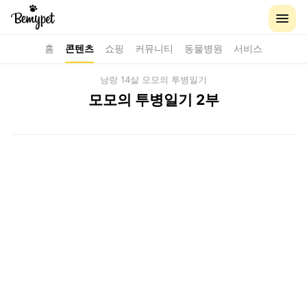
홈
콘텐츠
쇼핑
커뮤니티
동물병원
서비스
낭랑 14살 모모의 투병일기
모모의 투병일기 2부