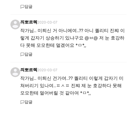
답글
즤뽀르렉
2020-03-07
작가님.. 미틔신 거 아니에여..?? 아니 퀄리티 진쨔 이
렇게 갑자기 상승하기 있냐구요 @ㅂ@ 저 눈 호강하
다 못해 모모한테 멀겠어요 *ㅁ*,,
답글
즤뽀르렉
2020-03-07
작가님.. 미틔신 건가여..?? 퀄리티 이렇게 갑자기 미
쳐버리기 있나여..ㅍㅅㅍ 진쨔 제 눈 호강하다 못해 
모모한테 멀어버릴 것 같아여 *ㅁ*,,
답글