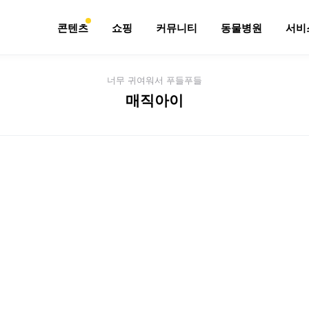
콘텐츠
쇼핑
커뮤니티
동물병원
서비
너무 귀여워서 푸들푸들
매직아이