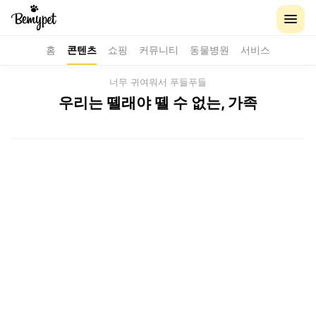
홈
콘텐츠
쇼핑
커뮤니티
동물병원
서비스
너무 귀여워서 푸들푸들
우리는 뗄래야 뗄 수 없는, 가족