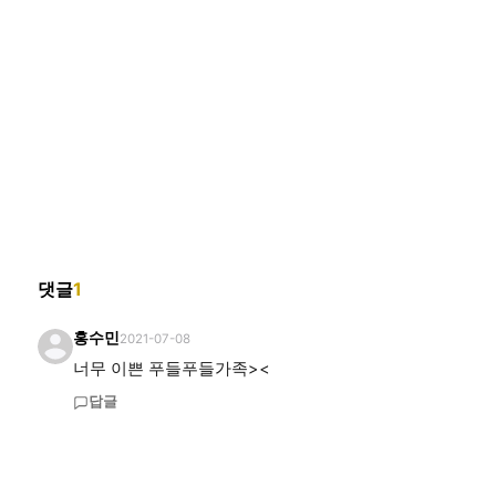
댓글
1
홍수민
2021-07-08
너무 이쁜 푸들푸들가족><
답글