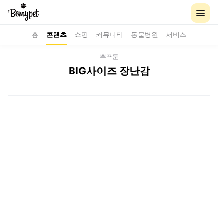
홈
콘텐츠
쇼핑
커뮤니티
동물병원
서비스
뿌꾸툰
BIG사이즈 장난감