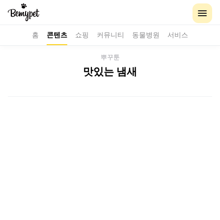
홈
콘텐츠
쇼핑
커뮤니티
동물병원
서비스
뿌꾸툰
맛있는 냄새