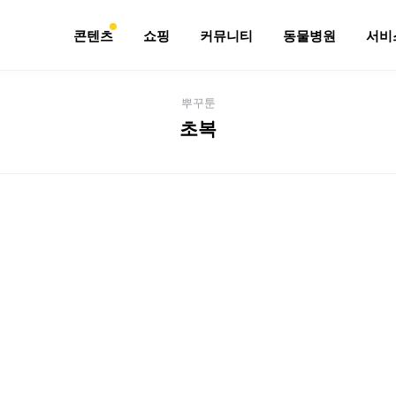
콘텐츠
쇼핑
커뮤니티
동물병원
서비
뿌꾸툰
초복