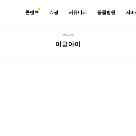
콘텐츠
쇼핑
커뮤니티
동물병원
서비
뿌꾸툰
이글아이