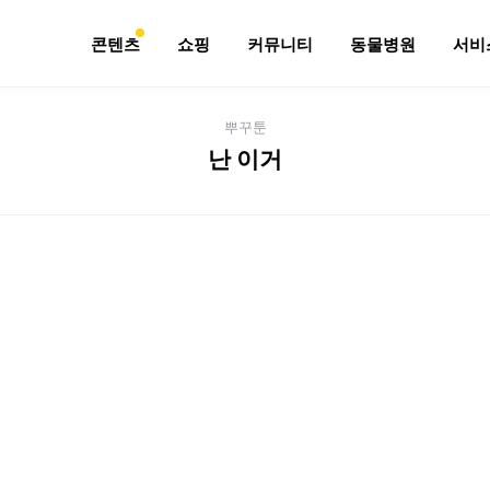
콘텐츠
쇼핑
커뮤니티
동물병원
서비
뿌꾸툰
난 이거