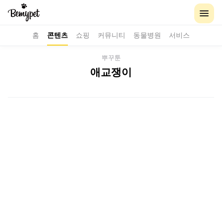
홈
콘텐츠
쇼핑
커뮤니티
동물병원
서비스
뿌꾸툰
애교쟁이