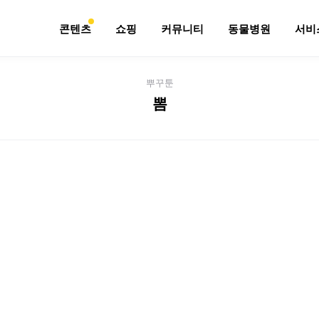
콘텐츠
쇼핑
커뮤니티
동물병원
서비
뿌꾸툰
뽐