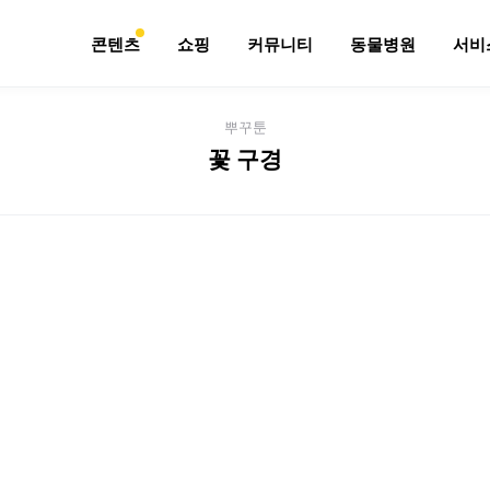
콘텐츠
쇼핑
커뮤니티
동물병원
서비
뿌꾸툰
꽃 구경