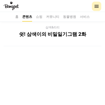
홈
콘텐츠
쇼핑
커뮤니티
동물병원
서비스
삼색&리리
쉿! 삼색이의 비밀일기그램 2화