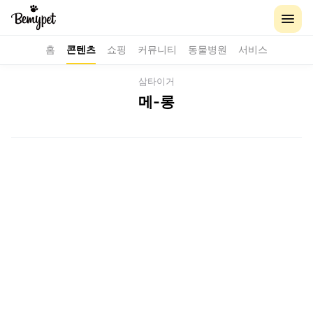
홈
콘텐츠
쇼핑
커뮤니티
동물병원
서비스
삼타이거
메-롱