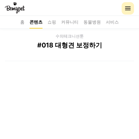
홈
콘텐츠
쇼핑
커뮤니티
동물병원
서비스
수의테크니션툰
#018 대형견 보정하기