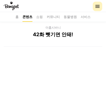
홈
콘텐츠
쇼핑
커뮤니티
동물병원
서비스
아홉시바니
42화 뺏기면 안돼!