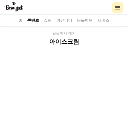
홈
콘텐츠
쇼핑
커뮤니티
동물병원
서비스
쩝쩝박사 애기
아이스크림