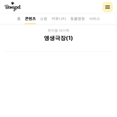
홈
콘텐츠
쇼핑
커뮤니티
동물병원
서비스
한지붕 새가족
앵생극장(1)