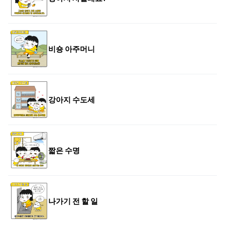
비숑 아주머니
강아지 수도세
짧은 수명
나가기 전 할 일