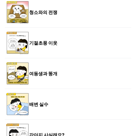
청소와의 전쟁
기절초풍 이웃
여동생과 똥개
배변 실수
강아지 사실래요?