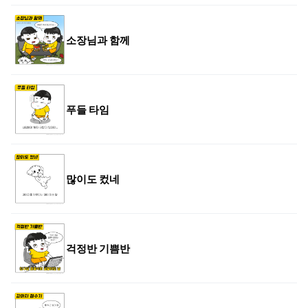
소장님과 함께
푸들 타임
많이도 컸네
걱정반 기쁨반