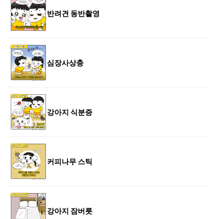
반려견 동반촬영
심장사상충
강아지 식분증
커피나무 스틱
강아지 잠버릇