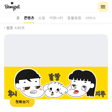
홈
콘텐츠
쇼핑
커뮤니티
동물병원
서비스
‹ 웹툰 시리즈
완결
훈수툰
아취
· 총
66
화 · 조회
5.8천
첫화보기