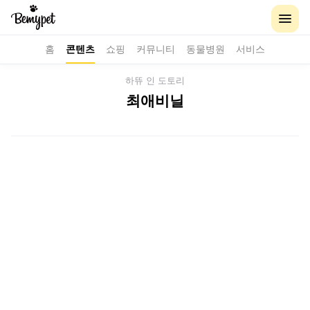
홈
콘텐츠
쇼핑
커뮤니티
동물병원
서비스
하뜌 인 도토리
최애비닐