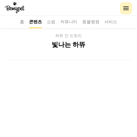
홈
콘텐츠
쇼핑
커뮤니티
동물병원
서비스
하뜌 인 도토리
빛나는 하뜌