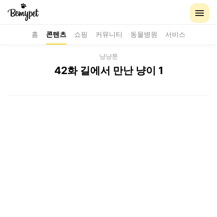
홈
콘텐츠
쇼핑
커뮤니티
동물병원
서비스
냥냥툰
42화 길에서 만난 냥이 1