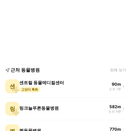
근처 동물병원
전체 보기
센트럴 동물메디컬센터
90m
센
도보 1분
고양이 특화
582m
링
링크늘푸른동물병원
도보 9분
770m
펫동물병원