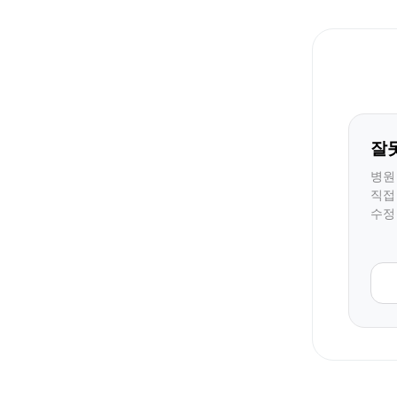
잘
병원
직접
수정