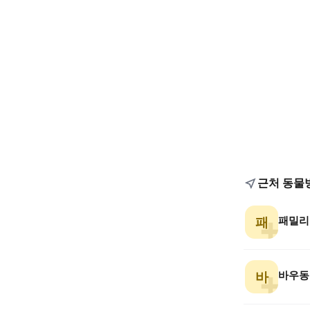
근처 동물
패밀리
패
바우동
바