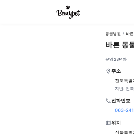
동물병원
/
바른
바른 동
운영 23년차
주소
전북특별자
지번:
전북
전화번호
063-241
위치
전북특별자