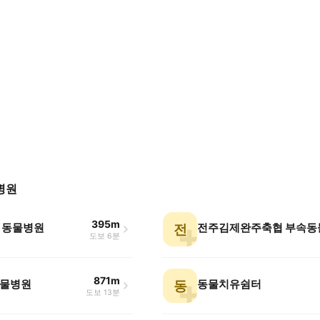
병원
395m
 동물병원
전
도보 6분
871m
물병원
동물치유쉼터
동
도보 13분