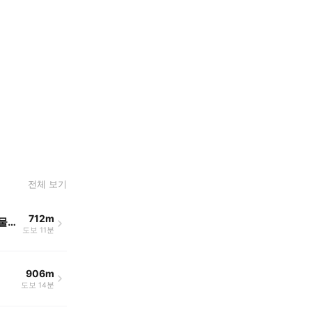
전체 보기
712m
전주김제완주축협 부속동물병원
도보 11분
906m
도보 14분