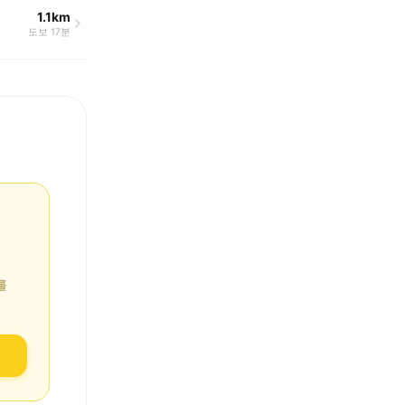
1.1km
도보 17분
를