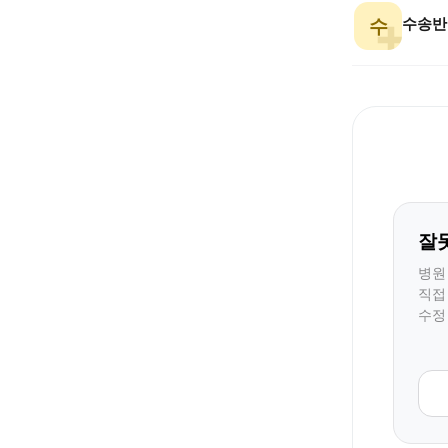
수송반
수
잘
병원
직접
수정