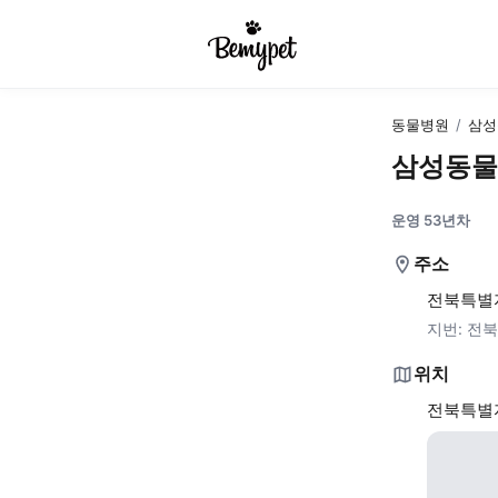
동물병원
/
삼성
삼성동물
운영 53년차
주소
전북특별자
지번:
전북
위치
전북특별자