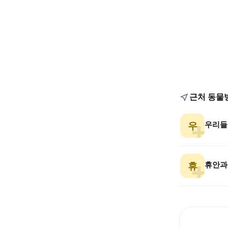
근처 동물
우리들
우
휴안과
휴