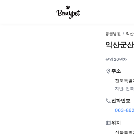
동물병원
/
익산
익산군산
운영 20년차
주소
전북특별자
지번:
전북
전화번호
063-862
위치
전북특별자