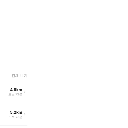
전체 보기
4.9km
도보 73분
5.2km
도보 78분