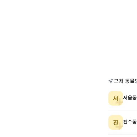
근처 동물
서울동
서
진수동
진