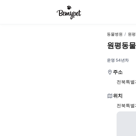
동물병원
/
원평
원평동물
운영 54년차
주소
전북특별자
위치
전북특별자