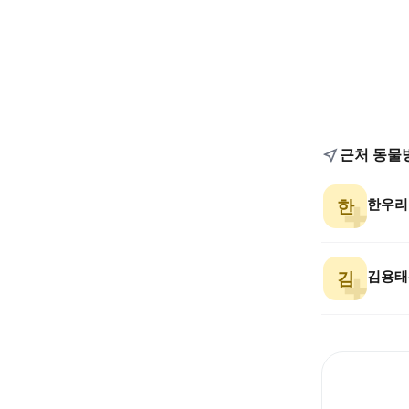
근처 동물
한우리
한
김용태
김