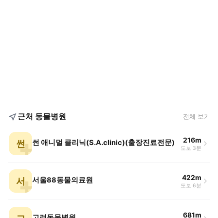
근처 동물병원
전체 보기
216m
썬
썬 애니멀 클리닉(S.A.clinic)(출장진료전문)
도보 3분
422m
서
서울88동물의료원
도보 6분
681m
고려동물병원