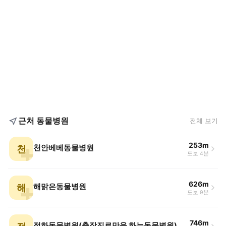
근처 동물병원
전체 보기
253m
천
천안베베동물병원
도보 4분
626m
해
해맑은동물병원
도보 9분
746m
정하동물병원(출장진료만을 하는동물병원)