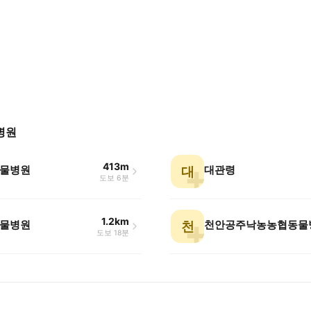
병원
413m
물병원
대관령
대
도보 6분
1.2km
물병원
천안공주낙농농협동물
천
도보 18분