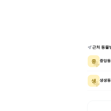
근처 동물
중앙동
중
생생동
생