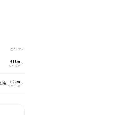
전체 보기
613m
도보 9분
1.2km
병원
도보 18분