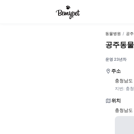
동물병원
/
공주
공주동물
운영 23년차
주소
충청남도 
지번:
충청
위치
충청남도 