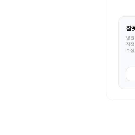
잘
병원
직접
수정