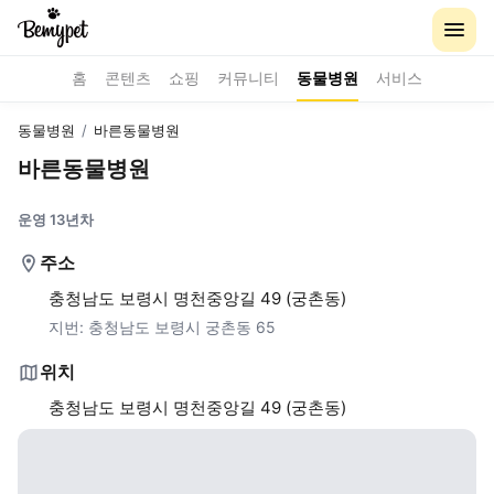
홈
콘텐츠
쇼핑
커뮤니티
동물병원
서비스
동물병원
/
바른동물병원
바른동물병원
운영 13년차
주소
충청남도 보령시 명천중앙길 49 (궁촌동)
지번:
충청남도 보령시 궁촌동 65
위치
충청남도 보령시 명천중앙길 49 (궁촌동)