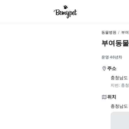
동물병원
/
부여
부여동물
운영 46년차
주소
충청남도 
지번:
충청
위치
충청남도 