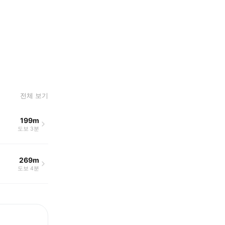
전체 보기
199m
도보 3분
269m
도보 4분