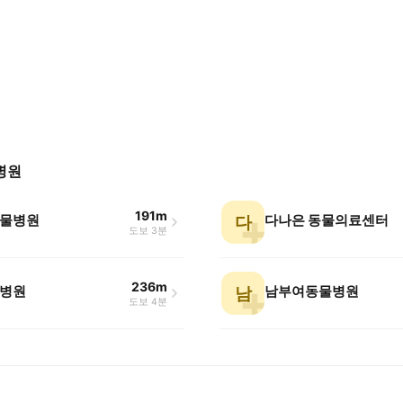
병원
191m
물병원
다나은 동물의료센터
다
도보 3분
236m
병원
남부여동물병원
남
도보 4분