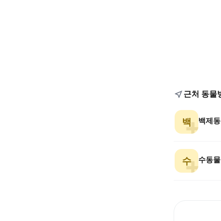
근처 동물
백제동
백
수동물
수