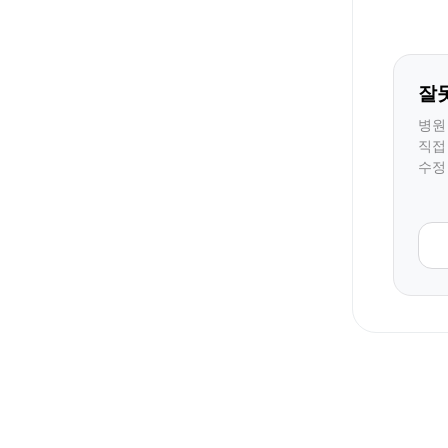
잘
병원
직접
수정