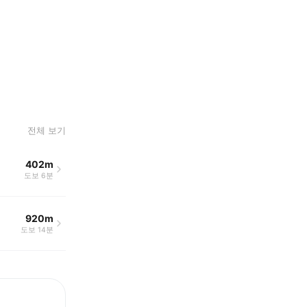
전체 보기
402m
도보 6분
920m
도보 14분