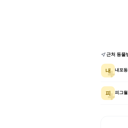
근처 동물
내포동
내
피그월
피