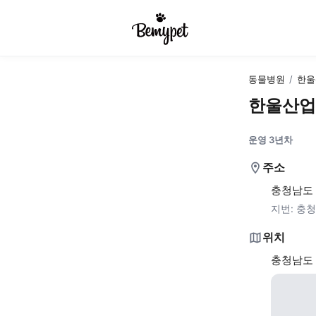
동물병원
/
한울
한울산업
운영 3년차
주소
충청남도 
지번:
충청
위치
충청남도 