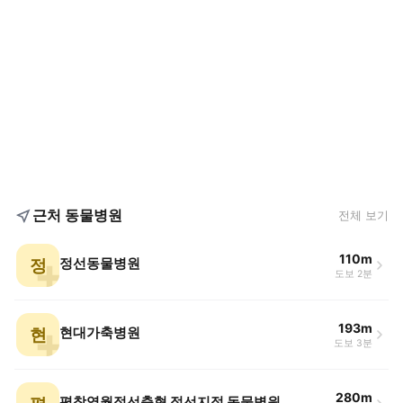
근처 동물병원
전체 보기
110m
정
정선동물병원
도보 2분
193m
현
현대가축병원
도보 3분
280m
평창영월정선축협 정선지점 동물병원